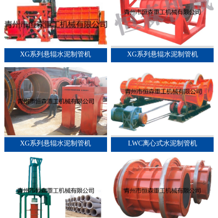
XG系列悬辊水泥制管机
XG系列悬辊水泥制管机
XG系列悬辊水泥制管机
LWC离心式水泥制管机