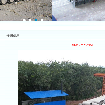
详细信息
水泥管生产现场1