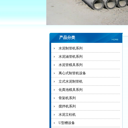
产品分类
水泥制管机系列
水泥涵管机系列
水泥管模具系列
离心式制管机设备
立式水泥制管机
化粪池模具系列
骨架机系列
搅拌机系列
水泥立柱机
U型槽设备