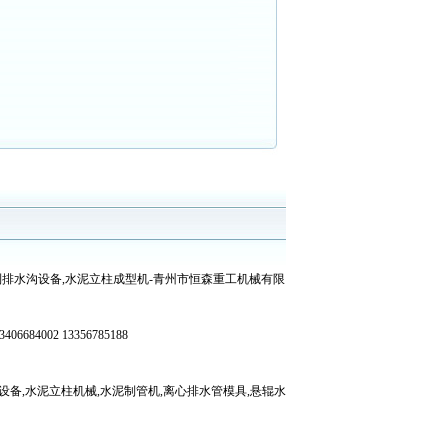
,预制排水沟设备,水泥立柱成型机-青州市恒森重工机械有限
4002 13356785188
设备,水泥立柱机械,水泥制管机,离心排水管模具,悬辊水